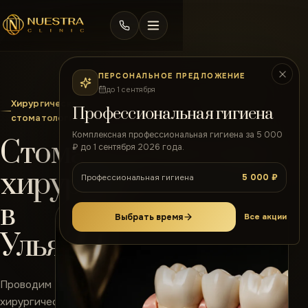
ПЕРСОНАЛЬНОЕ ПРЕДЛОЖЕНИЕ
до 1 сентября
Хирургическая
Профессиональная гигиена
стоматология
Комплексная профессиональная гигиена за 5 000
Стоматологическая
₽ до 1 сентября 2026 года.
хирургия
5 000 ₽
Профессиональная гигиена
в
Выбрать время
Все акции
Ульяновске
Проводим
хирургические