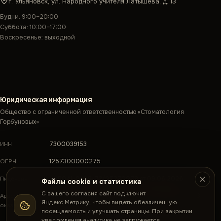
г. Ульяновск, ул. Народного учителя Латышева, д. 13
Будни: 9:00–20:00
Суббота: 10:00–17:00
Воскресенье: выходной
Юридическая информация
Общество с ограниченной ответственностью «Стоматология
Горбуновых»
7300039153
ИНН
1257300000275
ОГРН
№ Л041-01188-73/05270078 от 09.06.2026
Лицензия
Файлы cookie и статистика
С вашего согласия сайт подключит
г. Ульяновск, ул. Народного учителя Латышева, д. 13
Адрес
Яндекс.Метрику, чтобы видеть обезличенную
оказания услуг
посещаемость и улучшать страницы. При закрытии
уведомления аналитика не загружается.